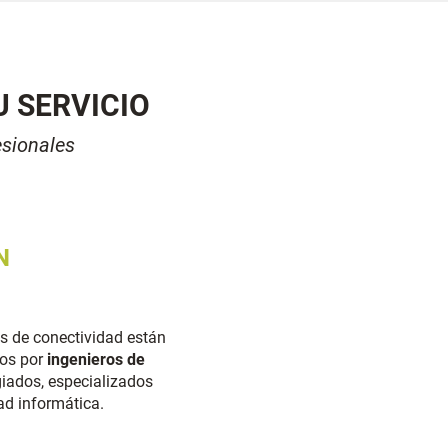
U SERVICIO
esionales
N
s de conectividad están
os por
ingenieros de
giados
,
especializados
ad informática.