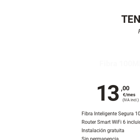
TEN
Fibra 100M
13
,00
€/mes
(IVA incl.)
Fibra Inteligente Segura 
Router Smart WiFi 6 inclui
Instalación gratuita
Sin permanencia