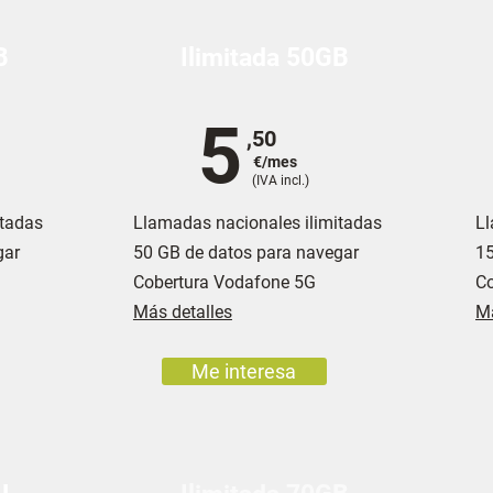
B
Ilimitada 50GB
5
,50
€/mes
(IVA incl.)
itadas
Llamadas nacionales ilimitadas
Ll
gar
50 GB de datos para navegar
15
Cobertura Vodafone 5G
Co
Más detalles
Má
Me interesa