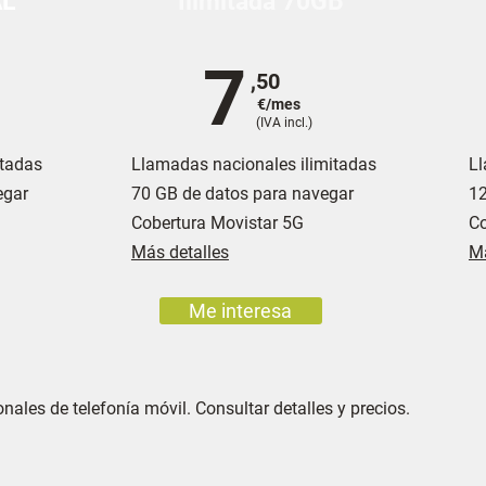
AL
Ilimitada 70GB
7
,50
€/mes
(IVA incl.)
itadas
Llamadas nacionales ilimitadas
Ll
egar
70 GB de datos para navegar
12
Cobertura Movistar 5G
Co
Más detalles
Má
Me interesa
ales de telefonía móvil. Consultar detalles y precios.