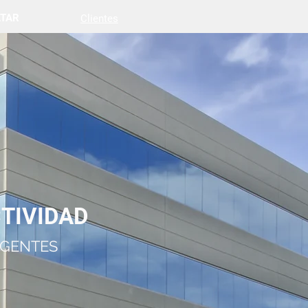
TAR
Clientes
900 525 595
¡llámanos gratis!
TIVIDAD
IGENTES