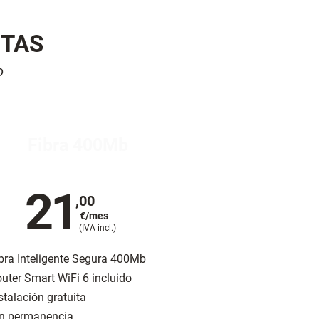
ITAS
o
Fibra 400Mb
21
,00
€/mes
(IVA incl.)
bra Inteligente Segura 400Mb
uter Smart WiFi 6 incluido
stalación gratuita
n permanencia