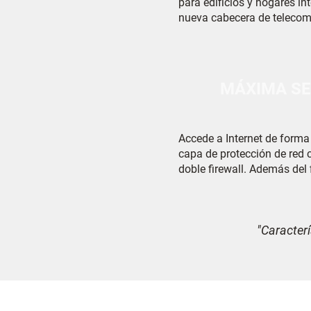
para edificios y hogares int
nueva cabecera de telecomu
integración centralizada de
del edificio mediante una c
vanguardia de las tecnolog
eficiente para edificios y h
MÁXIMA SE
Accede a Internet de forma 
capa de protección de red 
doble firewall. Además del f
equipos de acceso a Internet
cabecera IoT cuenta con un 
empresarial gestionado por 
"Caracterí
seguridad informática.