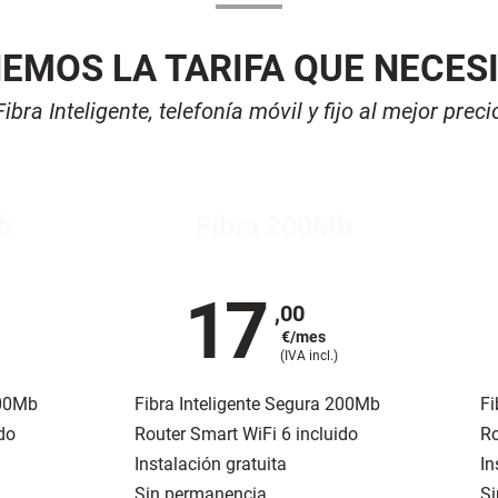
EMOS LA TARIFA QUE NECES
Fibra Inteligente, telefonía móvil y fijo al mejor preci
b
Fibra 200Mb
17
,00
€/mes
(IVA incl.)
100Mb
Fibra Inteligente Segura 200Mb
Fi
do
Router Smart WiFi 6 incluido
Ro
Instalación gratuita
In
Sin permanencia
Si