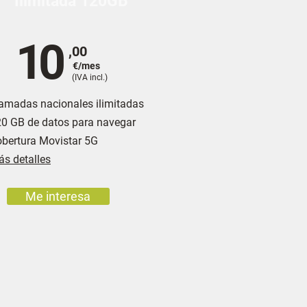
Ilimitada 120GB
10
,00
€/mes
(IVA incl.)
amadas nacionales ilimitadas
0 GB de datos para navegar
bertura Movistar 5G
s detalles
Me interesa