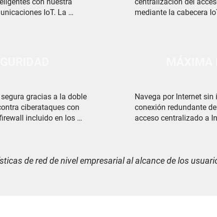
eligentes con nuestra 
centralización del acceso
nicaciones IoT. La 
mediante la cabecera IoT
 las telecomunicaciones 
nuestros servicios de co
abecera IoT está a la 
necesidades reales de los
ías de conectividad 
Paga sólo por la velocid
ogares inteligentes.
realmente necesitas.
GURIDAD
MÁXIMA 
segura gracias a la doble 
Navega por Internet sin i
contra ciberataques con 
conexión redundante de r
irewall incluido en los 
acceso centralizado a In
 de los usuarios, la 
mediante dos proveedore
firewall de nivel 
de acceso a Internet ind
nuestros especialistas en 
máxima disponibilidad de
sticas de red de nivel empresarial al alcance de los usuari
de los usuarios.